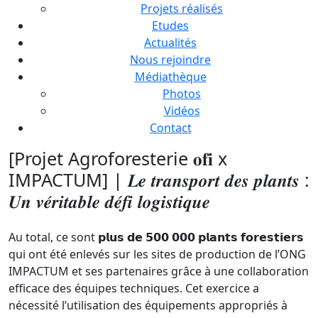
Projets réalisés
Etudes
Actualités
Nous rejoindre
Médiathèque
Photos
Vidéos
Contact
[Projet Agroforesterie 𝐨𝐟𝐢 x
IMPACTUM] | 𝑳𝒆 𝒕𝒓𝒂𝒏𝒔𝒑𝒐𝒓𝒕 𝒅𝒆𝒔 𝒑𝒍𝒂𝒏𝒕𝒔 :
𝑼𝒏 𝒗𝒆́𝒓𝒊𝒕𝒂𝒃𝒍𝒆 𝒅𝒆́𝒇𝒊 𝒍𝒐𝒈𝒊𝒔𝒕𝒊𝒒𝒖𝒆
Au total, ce sont 𝗽𝗹𝘂𝘀 𝗱𝗲 𝟱𝟬𝟬 𝟬𝟬𝟬 𝗽𝗹𝗮𝗻𝘁𝘀 𝗳𝗼𝗿𝗲𝘀𝘁𝗶𝗲𝗿𝘀
qui ont été enlevés sur les sites de production de l’ONG
IMPACTUM et ses partenaires grâce à une collaboration
efficace des équipes techniques. Cet exercice a
nécessité l’utilisation des équipements appropriés à