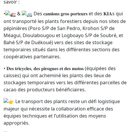
savoir :
•
&
Des 𝐜𝐚𝐦𝐢𝐨𝐧𝐬 𝐠𝐫𝐨𝐬 𝐩𝐨𝐫𝐭𝐞𝐮𝐫𝐬 et des 𝐊𝐈𝐀s qui
ont transporté les plants forestiers depuis nos sites de
pépinières (Poro S/P de San Pedro, Krohon S/P de
Méagui, Dioulabougou et Logboayo S/P de Soubré, et
Bahé S/P de Duékoué) vers des sites de stockage
temporaires situés dans les différentes sections des
coopératives partenaires.
• 𝐃𝐞𝐬 𝐭𝐫𝐢𝐜𝐲𝐜𝐥𝐞𝐬, 𝐝𝐞𝐬 𝐩𝐢𝐫𝐨𝐠𝐮𝐞𝐬 𝐞𝐭 𝐝𝐞𝐬 𝐦𝐨𝐭𝐨𝐬 (équipées des
caisses) qui ont acheminé les plants des lieux de
stockages temporaires vers les différentes parcelles de
cacao des producteurs bénéficiaires.
Le transport des plants reste un défi logistique
majeur qui nécessite la collaboration efficace des
équipes techniques et l’utilisation des moyens
appropriés.