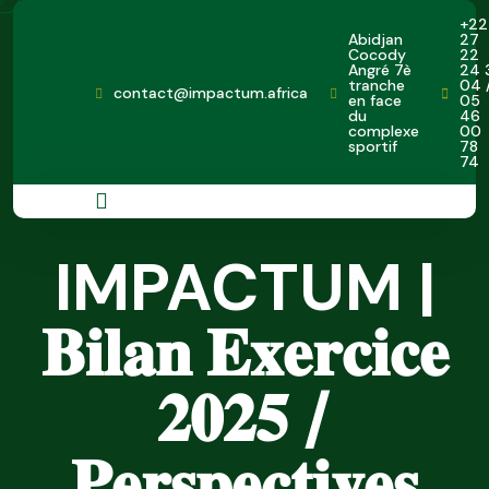
+22
Abidjan
27
Cocody
22
Angré 7è
24 
tranche
04 
contact@impactum.africa
en face
05
du
46
complexe
00
sportif
78
74
IMPACTUM |
𝐁𝐢𝐥𝐚𝐧 𝐄𝐱𝐞𝐫𝐜𝐢𝐜𝐞
𝟐𝟎𝟐𝟓 /
𝐏𝐞𝐫𝐬𝐩𝐞𝐜𝐭𝐢𝐯𝐞𝐬