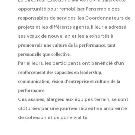
opportunité pour remobiliser l’ensemble des
responsables de services, les Coordonnateurs de
projets et les différents agents. Il leur a adressé
ses vœux de nouvel an et les a exhortés à
𝐩𝐫𝐨𝐦𝐨𝐮𝐯𝐨𝐢𝐫 𝐮𝐧𝐞 𝐜𝐮𝐥𝐭𝐮𝐫𝐞 𝐝𝐞 𝐥𝐚 𝐩𝐞𝐫𝐟𝐨𝐫𝐦𝐚𝐧𝐜𝐞, 𝐭𝐚𝐧𝐭
𝐩𝐞𝐫𝐬𝐨𝐧𝐧𝐞𝐥𝐥𝐞 𝐪𝐮𝐞 𝐜𝐨𝐥𝐥𝐞𝐜𝐭𝐢𝐯𝐞.
Par ailleurs, les participants ont bénéficié d’un
𝐫𝐞𝐧𝐟𝐨𝐫𝐜𝐞𝐦𝐞𝐧𝐭 𝐝𝐞𝐬 𝐜𝐚𝐩𝐚𝐜𝐢𝐭𝐞́𝐬 𝐞𝐧 𝐥𝐞𝐚𝐝𝐞𝐫𝐬𝐡𝐢𝐩,
𝐜𝐨𝐦𝐦𝐮𝐧𝐢𝐜𝐚𝐭𝐢𝐨𝐧, 𝐯𝐢𝐬𝐢𝐨𝐧 𝐝’𝐞𝐧𝐭𝐫𝐞𝐩𝐫𝐢𝐬𝐞 𝐞𝐭 𝐜𝐮𝐥𝐭𝐮𝐫𝐞 𝐝𝐞 𝐥𝐚
𝐩𝐞𝐫𝐟𝐨𝐫𝐦𝐚𝐧𝐜𝐞.
Ces assises, élargies aux équipes terrain, se sont
clôturées par une journée récréative empreinte
de cohésion et de convivialité.