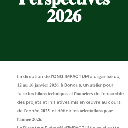
𝟐𝟎𝟐𝟔
La direction de l'
ONG IMPACTUM
a organisé du,
𝟏𝟐 𝐚𝐮 𝟏𝟔 𝐣𝐚𝐧𝐯𝐢𝐞𝐫 𝟐𝟎𝟐𝟔, à Bonoua, un 𝐚𝐭𝐞𝐥𝐢𝐞𝐫 pour
faire les 𝐛𝐢𝐥𝐚𝐧𝐬 𝐭𝐞𝐜𝐡𝐧𝐢𝐪𝐮𝐞𝐬 𝐞𝐭 𝐟𝐢𝐧𝐚𝐧𝐜𝐢𝐞𝐫𝐬 de l’ensemble
des projets et initiatives mis en œuvre au cours
de l’année 𝟐𝟎𝟐𝟓, et définir les 𝐨𝐫𝐢𝐞𝐧𝐭𝐚𝐭𝐢𝐨𝐧𝐬 𝐩𝐨𝐮𝐫
𝐥’𝐚𝐧𝐧𝐞́𝐞 𝟐𝟎𝟐𝟔.
Le Directeur Exécutif d’IMPACTUM a saisi cette